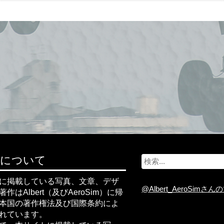
S
権について
e
a
r
に掲載している写真、文章、デザ
c
@Albert_AeroSimさ
作はAlbert（及びAeroSim）に帰
h
f
本国の著作権法及び国際条約によ
o
r
れています。
: