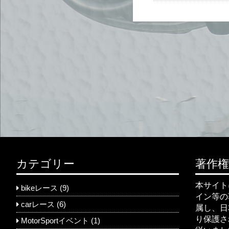
カテゴリー
著作
本サイト
bikeレース
(9)
イン等の著
carレース
(6)
属し、日
り保護さ
MotorSportイベント
(1)