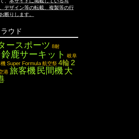
て、
本サイトに掲載している写
、デザイン等の転載、複製等の行
お断りします。
クラウド
タースポーツ
8耐
鈴鹿サーキット
T
岐阜
2
4輪
Super Formula
用機
航空祭
旅客機
民間機
大
空港
港