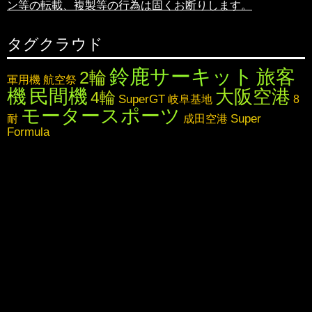
ン等の転載、複製等の行為は固くお断りします。
タグクラウド
鈴鹿サーキット
旅客
2輪
軍用機
航空祭
機
民間機
大阪空港
4輪
SuperGT
岐阜基地
8
モータースポーツ
Super
耐
成田空港
Formula