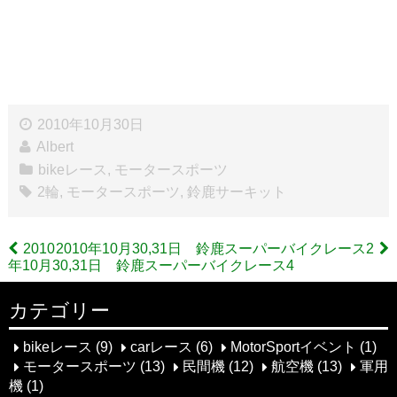
2010年10月30日
Albert
bikeレース
,
モータースポーツ
2輪
,
モータースポーツ
,
鈴鹿サーキット
2010
2010年10月30,31日 鈴鹿スーパーバイクレース2
年10月30,31日 鈴鹿スーパーバイクレース4
投
稿
カテゴリー
ナ
bikeレース
(9)
carレース
(6)
MotorSportイベント
(1)
モータースポーツ
(13)
民間機
(12)
航空機
(13)
軍用
ビ
機
(1)