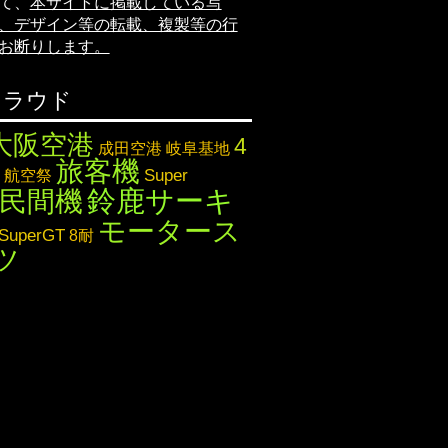
て、
本サイトに掲載している写
、デザイン等の転載、複製等の行
お断りします。
クラウド
大阪空港
4
成田空港
岐阜基地
旅客機
Super
航空祭
鈴鹿サーキ
民間機
モータース
SuperGT
8耐
ツ