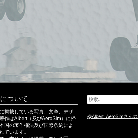
S
権について
e
a
r
に掲載している写真、文章、デザ
c
@Albert_AeroSimさ
作はAlbert（及びAeroSim）に帰
h
f
本国の著作権法及び国際条約によ
o
r
れています。
: