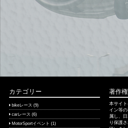
カテゴリー
著作
本サイト
bikeレース
(9)
イン等の著
carレース
(6)
属し、日
り保護さ
MotorSportイベント
(1)