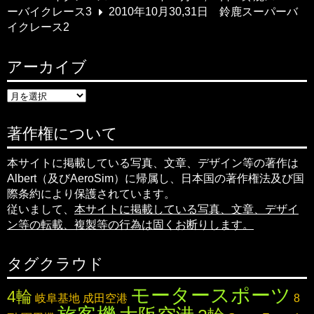
ーバイクレース3
2010年10月30,31日 鈴鹿スーパーバ
イクレース2
アーカイブ
ア
ー
カ
イ
著作権について
ブ
本サイトに掲載している写真、文章、デザイン等の著作は
Albert（及びAeroSim）に帰属し、日本国の著作権法及び国
際条約により保護されています。
従いまして、
本サイトに掲載している写真、文章、デザイ
ン等の転載、複製等の行為は固くお断りします。
タグクラウド
モータースポーツ
4輪
岐阜基地
成田空港
8