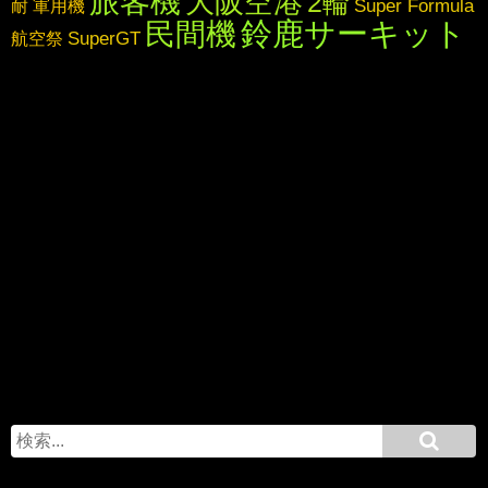
旅客機
大阪空港
2輪
Super Formula
耐
軍用機
鈴鹿サーキット
民間機
SuperGT
航空祭
S
e
a
r