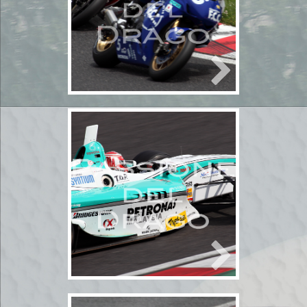
2011年5月14日
bikeレース
carレース
モー
タースポーツ
2輪
4輪
Super Formula
モ
ータースポーツ
鈴鹿サーキッ
ト
2011年5月14,15
日 鈴鹿2＆4レー
ス1
2011年5月14日
bikeレース
carレース
モー
タースポーツ
2輪
4輪
Super Formula
鈴
鹿サーキット