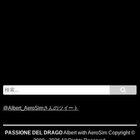
S
e
a
r
c
@Albert_AeroSimさんのツイート
h
f
o
r
:
PASSIONE DEL DRAGO
Albert with AeroSim Copyright ©