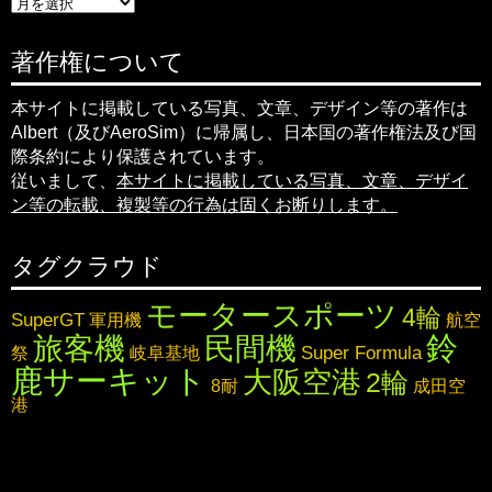
ア
ー
カ
イ
著作権について
ブ
本サイトに掲載している写真、文章、デザイン等の著作は
Albert（及びAeroSim）に帰属し、日本国の著作権法及び国
際条約により保護されています。
従いまして、
本サイトに掲載している写真、文章、デザイ
ン等の転載、複製等の行為は固くお断りします。
タグクラウド
モータースポーツ
4輪
SuperGT
軍用機
航空
鈴
旅客機
民間機
Super Formula
祭
岐阜基地
鹿サーキット
大阪空港
2輪
8耐
成田空
港