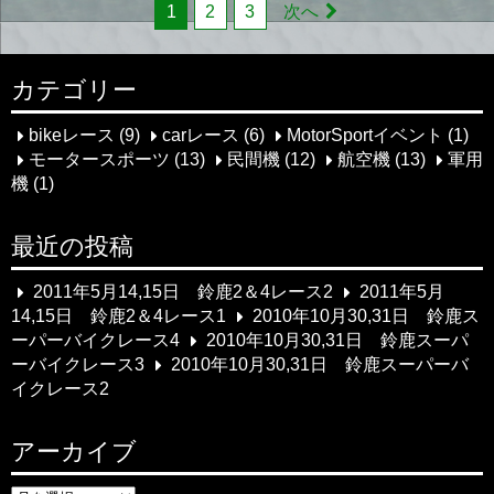
投
1
2
3
次へ
稿
カテゴリー
ナ
ビ
bikeレース
(9)
carレース
(6)
MotorSportイベント
(1)
モータースポーツ
(13)
民間機
(12)
航空機
(13)
軍用
ゲ
機
(1)
ー
最近の投稿
シ
2011年5月14,15日 鈴鹿2＆4レース2
2011年5月
ョ
14,15日 鈴鹿2＆4レース1
2010年10月30,31日 鈴鹿ス
ン
ーパーバイクレース4
2010年10月30,31日 鈴鹿スーパ
ーバイクレース3
2010年10月30,31日 鈴鹿スーパーバ
イクレース2
アーカイブ