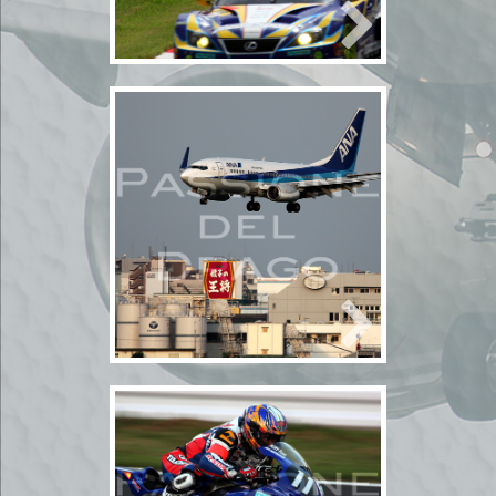
4輪
SuperGT
モータース
ポーツ
鈴鹿サーキット
2010年8月15日
大阪空港
2010年8月15日
民間機
航空機
大阪空港
旅客機
民間機
2010年7月23日
鈴鹿8時間耐久オー
トバイレース予選