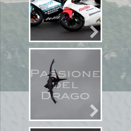
2010年10月30日
bikeレース
モータースポ
ーツ
2輪
モータースポーツ
鈴
鹿サーキット
2010年10月24日
岐阜基地
2010年10月24日
航空機
軍用機
岐阜基地
航空祭
軍用機