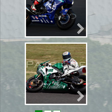
2
2010年7月23日
bikeレース
モータースポ
ーツ
2輪
8耐
モータースポー
ツ
鈴鹿サーキット
2010年7月23日
鈴鹿8時間耐久オー
トバイレース予選
1
2010年7月23日
bikeレース
モータースポ
ーツ
2輪
8耐
モータースポー
ツ
鈴鹿サーキット