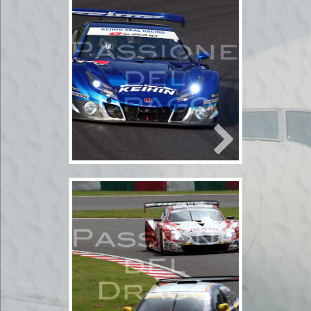
2010年8月21日
SGTポッカサマー
スペシャル予選2
2010年8月21日
carレース
モータースポー
ツ
4輪
SuperGT
モータース
ポーツ
鈴鹿サーキット
2010年8月21日
SGTポッカサマー
スペシャル予選1
2010年8月21日
carレース
モータースポー
ツ